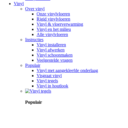
Vinyl
Over vinyl
Onze vinylvloeren
Rigid vinylvloeren
Vinyl & vloerverwarming
Vinyl en het milieu
Alle vinylvloeren
Instructies
Vinyl installeren
Vinyl afwerken
Vinyl schoonmaken
Veelgestelde vragen
Populair
Vinyl met aangekleefde onderlaag
Visgraat vinyl
Vinyl tegels
Vinyl in houtlook
Populair