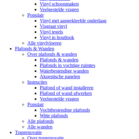
Vinyl schoonmaken
Veelgestelde vragen
Populair
Vinyl met aangekleefde onderlaag
Visgraat vinyl
Vinyl tegels
Vinyl in houtlook
Alle vinylvloeren
Plafonds & Wanden
Over plafonds & wanden
Plafonds & wanden
Plafonds in vochtige ruimtes
Waterbestendige wanden
Akoestische panelen
Instructies
Plafond of wand installeren
Plafond of wand afwerken
Veelgestelde vragen
Populair
Vochtbestendige plafonds
Witte plafonds
Alle plafonds
Alle wanden
Traprenovatie
Over traprenovatie