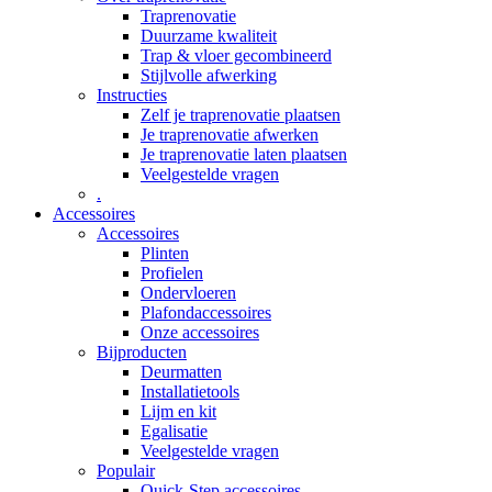
Traprenovatie
Duurzame kwaliteit
Trap & vloer gecombineerd
Stijlvolle afwerking
Instructies
Zelf je traprenovatie plaatsen
Je traprenovatie afwerken
Je traprenovatie laten plaatsen
Veelgestelde vragen
.
Accessoires
Accessoires
Plinten
Profielen
Ondervloeren
Plafondaccessoires
Onze accessoires
Bijproducten
Deurmatten
Installatietools
Lijm en kit
Egalisatie
Veelgestelde vragen
Populair
Quick-Step accessoires