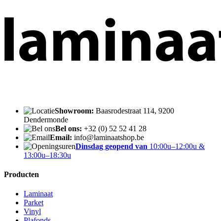
Showroom:
Baasrodestraat 114, 9200
Dendermonde
Bel ons:
+32 (0) 52 52 41 28
Email:
info@laminaatshop.be
Dinsdag geopend van
10:00u–12:00u &
13:00u–18:30u
Producten
Laminaat
Parket
Vinyl
Plafonds