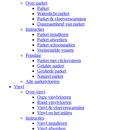
Over parket
Parket
Waterdicht parket
Parket & vloerverwarming
Duurzaamheid van parket
Instructies
Parket installeren
Parket afwerken
Parket schoonmaken
Veelgestelde vragen
Populair
Parket met clicksysteem
Gelakte parket
Geoliede parket
Naturel parket
Alle parketvloeren
Vinyl
Over vinyl
Onze vinylvloeren
Rigid vinylvloeren
Vinyl & vloerverwarming
Vinyl en het milieu
Instructies
Vinyl installeren
Vinyl afwerken